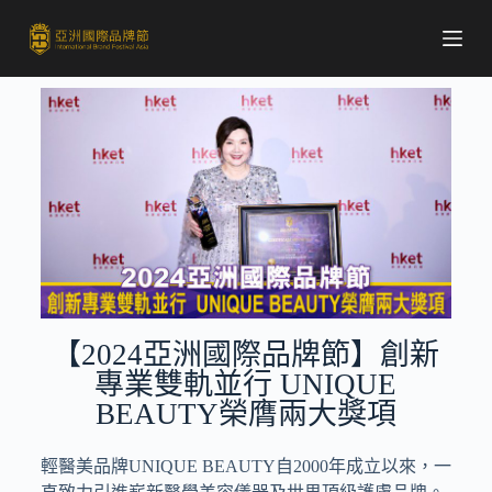
S
k
i
p
t
o
c
o
n
t
e
n
t
【2024亞洲國際品牌節】創新
專業雙軌並行 UNIQUE
BEAUTY榮膺兩大獎項
輕醫美品牌UNIQUE BEAUTY自2000年成立以來，一